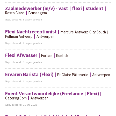
Zaalmedewerker (m/v) - vast | flexi | student |
|
Resto Clash
Brussegem
Gepubliceerd:
3 dagen geleden
Flexi Nachtreceptionist |
Mercure Antwerp City South |
|
Pullman Antwerp
Antwerpen
Gepubliceerd:
4 dagen geleden
Flexi Afwasser |
|
Fortuin
Kontich
Gepubliceerd:
4 dagen geleden
Ervaren Barista (Flexi) |
|
Et Claire Pâtisserie
Antwerpen
Gepubliceerd:
4 dagen geleden
Event Verantwoordelijke (Freelance | Flexi) |
|
CateringCom
Antwerpen
Gepubliceerd:
01-08-2026