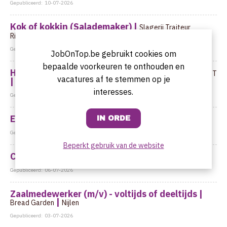
Gepubliceerd:
10-07-2026
Kok of kokkin (Salademaker) |
Slagerij Traiteur
|
Rijmenants
Brasschaat
Gepubliceerd:
08-07-2026
JobOnTop.be gebruikt cookies om
bepaalde voorkeuren te onthouden en
Hospitaliy Hero - Front Office Receptionist |
YUST
vacatures af te stemmen op je
|
Antwerpen
interesses.
Gepubliceerd:
08-07-2026
Ervaren flexi keuken |
|
Park West
Berchem
Gepubliceerd:
07-07-2026
Beperkt gebruik van de website
Chef de Partie |
|
Kona
Sint-Denijs-Westrem
Gepubliceerd:
06-07-2026
Zaalmedewerker (m/v) - voltijds of deeltijds |
|
Bread Garden
Nijlen
Gepubliceerd:
03-07-2026