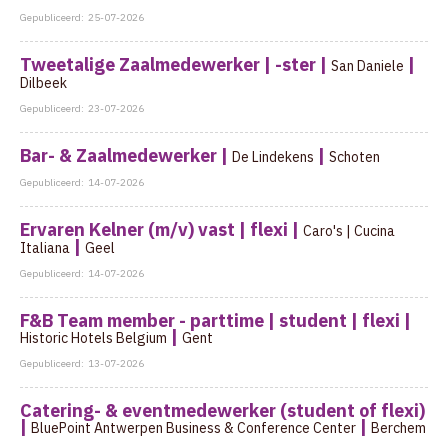
Gepubliceerd:
25-07-2026
Tweetalige Zaalmedewerker | -ster |
|
San Daniele
Dilbeek
Gepubliceerd:
23-07-2026
Bar- & Zaalmedewerker |
|
De Lindekens
Schoten
Gepubliceerd:
14-07-2026
Ervaren Kelner (m/v) vast | flexi |
Caro's | Cucina
|
Italiana
Geel
Gepubliceerd:
14-07-2026
F&B Team member - parttime | student | flexi |
|
Historic Hotels Belgium
Gent
Gepubliceerd:
13-07-2026
Catering- & eventmedewerker (student of flexi)
|
|
BluePoint Antwerpen Business & Conference Center
Berchem