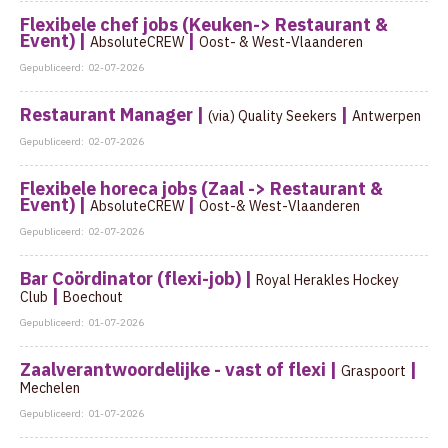
Flexibele chef jobs (Keuken-> Restaurant &
Event) |
|
AbsoluteCREW
Oost- & West-Vlaanderen
Gepubliceerd:
02-07-2026
Restaurant Manager |
|
(via) Quality Seekers
Antwerpen
Gepubliceerd:
02-07-2026
Flexibele horeca jobs (Zaal -> Restaurant &
Event) |
|
AbsoluteCREW
Oost-& West-Vlaanderen
Gepubliceerd:
02-07-2026
Bar Coördinator (flexi-job) |
Royal Herakles Hockey
|
Club
Boechout
Gepubliceerd:
01-07-2026
Zaalverantwoordelijke - vast of flexi |
|
Graspoort
Mechelen
Gepubliceerd:
01-07-2026