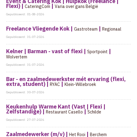
Event & Catering Kok | Hulpkok (Freelance |
Flexi) |
|
CateringCom
Varia over gans België
Gepubliceerd:
01-08-2026
Freelance Vliegende Kok |
|
Gastroteam
Regionaal
Gepubliceerd:
31-07-2026
Kelner | Barman - vast of flexi |
|
Sportpoint
Wolvertem
Gepubliceerd:
31-07-2026
Bar - en zaalmedewerkster mét ervaring (flexi,
extra, student) |
|
RYAC
Klein-Willebroek
Gepubliceerd:
30-07-2026
Keukenhulp Warme Kant (Vast | Flexi |
Zelfstandige) |
|
Restaurant Casello
Schilde
Gepubliceerd:
27-07-2026
Zaalmedewerker (m/v) |
|
Het Rooi
Berchem