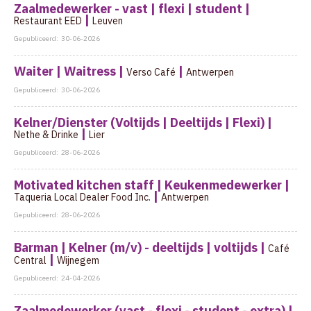
Zaalmedewerker - vast | flexi | student |
|
Restaurant EED
Leuven
Gepubliceerd:
30-06-2026
Waiter | Waitress |
|
Verso Café
Antwerpen
Gepubliceerd:
30-06-2026
Kelner/Dienster (Voltijds | Deeltijds | Flexi) |
|
Nethe & Drinke
Lier
Gepubliceerd:
28-06-2026
Motivated kitchen staff | Keukenmedewerker |
|
Taqueria Local Dealer Food Inc.
Antwerpen
Gepubliceerd:
28-06-2026
Barman | Kelner (m/v) - deeltijds | voltijds |
Café
|
Central
Wijnegem
Gepubliceerd:
24-04-2026
Zaalmedewerker (vast - flexi - student - extra) |