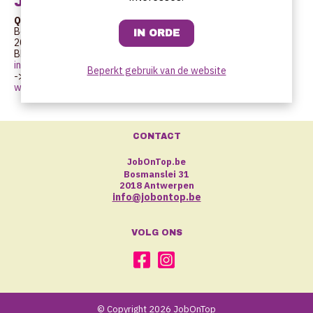
JobOnTop.be
Quality Seekers bvba
Bosmanslei 31
2018 Antwerpen
BE0880.081.196
info@jobontop.be
Beperkt gebruik van de website
-> voor het plaatsen van advertenties:
www.jobontop.be/werkgever
CONTACT
JobOnTop.be
Bosmanslei 31
2018 Antwerpen
info@jobontop.be
VOLG ONS
© Copyright 2026 JobOnTop