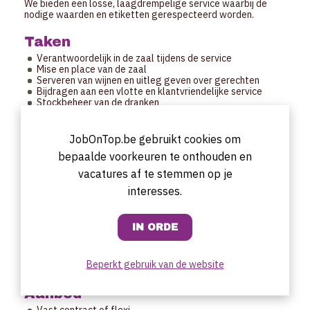
We bieden een losse, laagdrempelige service waarbij de
nodige waarden en etiketten gerespecteerd worden.
Taken
Verantwoordelijk in de zaal tijdens de service
Mise en place van de zaal
Serveren van wijnen en uitleg geven over gerechten
Bijdragen aan een vlotte en klantvriendelijke service
Stockbeheer van de dranken
Profiel
JobOnTop.be gebruikt cookies om
We zoeken iemand met de nodige ervaring op
bepaalde voorkeuren te onthouden en
gastronomisch niveau. Een dynamisch persoon die meedenkt
en wil groeien met de zaak. Kennis van- en liefde voor wijnen
vacatures af te stemmen op je
met name natuur- en biodynamische wijnen is een plus.
interesses.
Uurrooster
Dinsdag tm zaterdag 16u00 - 0u00
Startdatum
Beperkt gebruik van de website
Te bespreken.
Aanbod