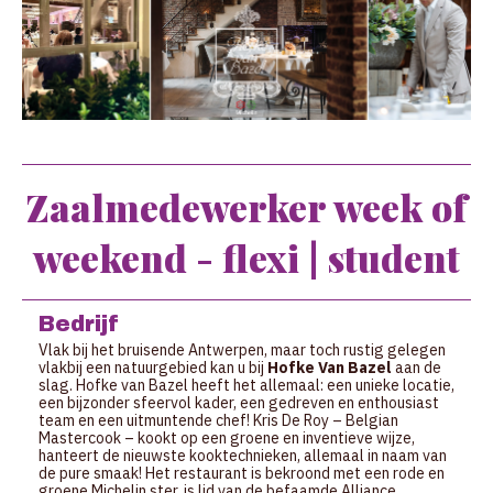
Zaalmedewerker week of
weekend - flexi | student
Bedrijf
Vlak bij het bruisende Antwerpen, maar toch rustig gelegen
vlakbij een natuurgebied kan u bij
Hofke Van Bazel
aan de
slag. Hofke van Bazel heeft het allemaal: een unieke locatie,
een bijzonder sfeervol kader, een gedreven en enthousiast
team en een uitmuntende chef! Kris De Roy – Belgian
Mastercook – kookt op een groene en inventieve wijze,
hanteert de nieuwste kooktechnieken, allemaal in naam van
de pure smaak! Het restaurant is bekroond met een rode en
groene Michelin ster, is lid van de befaamde Alliance