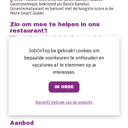
Gastronomique, bekroond als Beste Benelux
Groenterestaurant en beloont met de hoogste score in de
We’re Smart Guide!
Zin om mee te helpen in ons
restaurant?
Wil je op piekmomenten deel uitmaken van ons gedreven
team?
We zorgen voor een initiatie training voor ‘fine dining’-
JobOnTop.be gebruikt cookies om
service.
bepaalde voorkeuren te onthouden en
Profiel van de gewenste
vacatures af te stemmen op je
medewerk(st)er
interesses.
Fan van gastronomie & gastvrijheid
Van nature attent & vriendelijk
Een verzorgd & stijlvol voorkomen
Perfect Nederlandstalig
Stressbestendig & gedisciplineerd
Beperkt gebruik van de website
Startdatum
Per direct
Aanbod