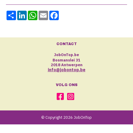
Share
LinkedIn
WhatsApp
Email
Facebook
CONTACT
JobOnTop.be
Bosmanslei 31
2018 Antwerpen
info@jobontop.be
VOLG ONS
© Copyright 2026 JobOnTop