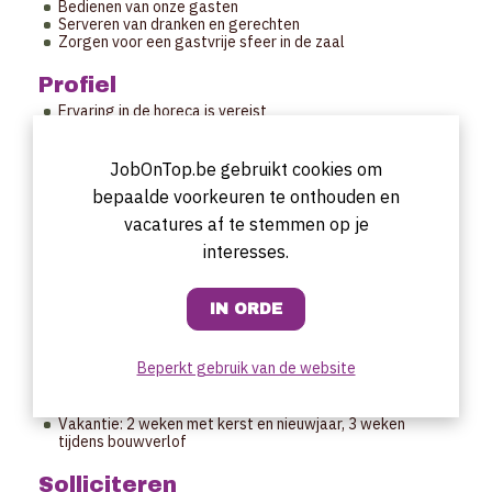
Bedienen van onze gasten
Serveren van dranken en gerechten
Zorgen voor een gastvrije sfeer in de zaal
Profiel
Ervaring in de horeca is vereist
Gemotiveerd en sociaal persoon met gevoel voor
gastvrijheid
JobOnTop.be gebruikt cookies om
Uurrooster
bepaalde voorkeuren te onthouden en
Twee vaste dagen per week
vacatures af te stemmen op je
Woensdag en donderdag van 12u00 - 15u00 en van 18u00
interesses.
- 22u00
Startdatum
ASAP.
Aanbod
Beperkt gebruik van de website
Marktconforme verloning
Flexi overeenkomst
Vakantie: 2 weken met kerst en nieuwjaar, 3 weken
tijdens bouwverlof
Solliciteren