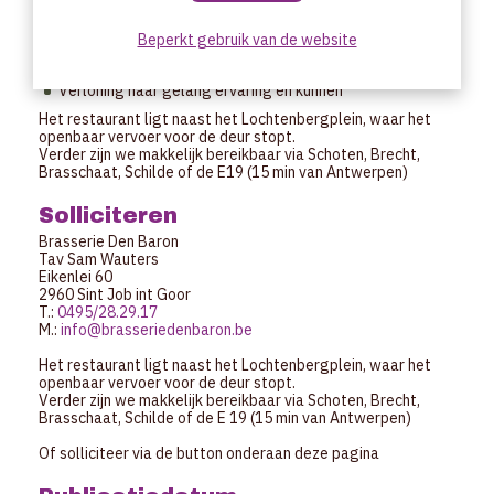
Een uitdagende job in een gedreven team met vele
leerkansen
Interne en externe opleidingen
Beperkt gebruik van de website
Dag & avond werk, GEEN nachtwerk
Doorlopend gesloten tijdens kerst- en eindejaar periode
Verloning naar gelang ervaring en kunnen
Het restaurant ligt naast het Lochtenbergplein, waar het
openbaar vervoer voor de deur stopt.
Verder zijn we makkelijk bereikbaar via Schoten, Brecht,
Brasschaat, Schilde of de E19 (15 min van Antwerpen)
Solliciteren
Brasserie Den Baron
Tav Sam Wauters
Eikenlei 60
2960 Sint Job int Goor
T.:
0495/28.29.17
M.:
info@brasseriedenbaron.be
Het restaurant ligt naast het Lochtenbergplein, waar het
openbaar vervoer voor de deur stopt.
Verder zijn we makkelijk bereikbaar via Schoten, Brecht,
Brasschaat, Schilde of de E 19 (15 min van Antwerpen)
Of solliciteer via de button onderaan deze pagina