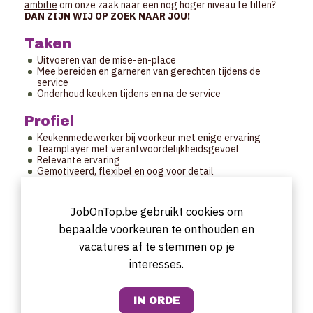
ambitie
om onze zaak naar een nog hoger niveau te tillen?
DAN ZIJN WIJ OP ZOEK NAAR JOU!
Taken
Uitvoeren van de mise-en-place
Mee bereiden en garneren van gerechten tijdens de
service
Onderhoud keuken tijdens en na de service
Profiel
Keukenmedewerker bij voorkeur met enige ervaring
Teamplayer met verantwoordelijkheidsgevoel
Relevante ervaring
Gemotiveerd, flexibel en oog voor detail
Uurrooster
JobOnTop.be gebruikt cookies om
Te bespreken
bepaalde voorkeuren te onthouden en
Startdatum
vacatures af te stemmen op je
Te bespreken
interesses.
Aanbod
Deel uitmaken van een groeiende zaak