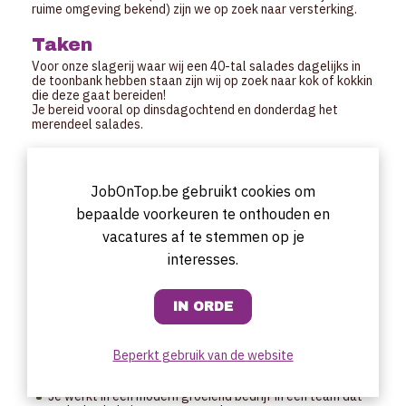
ruime omgeving bekend) zijn we op zoek naar versterking.
Taken
Voor onze slagerij waar wij een 40-tal salades dagelijks in
de toonbank hebben staan zijn wij op zoek naar kok of kokkin
die deze gaat bereiden!
Je bereid vooral op dinsdagochtend en donderdag het
merendeel salades.
Profiel
Kok of kokkin die zelfstandig, snel en efficiënt werkt!
JobOnTop.be gebruikt cookies om
Je bent niet bang om je handen uit de mouwen te steken.
Je bent een vroege vogel!
bepaalde voorkeuren te onthouden en
vacatures af te stemmen op je
Uurrooster
interesses.
Uren overeen te komen!
Dinsdag wel om 5u30 starteni
Startdatum
Overeen te komen.
Beperkt gebruik van de website
Aanbod
Je werkt in een modern groeiend bedrijf in een team dat