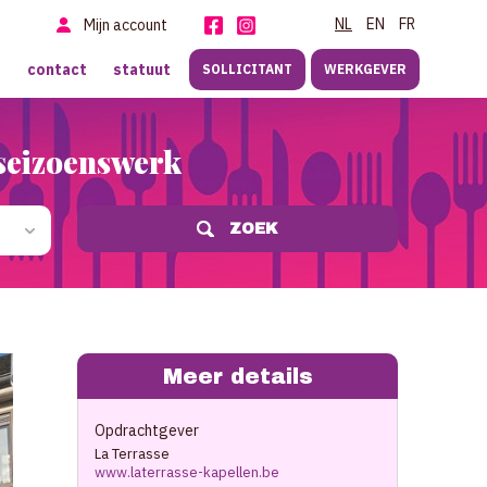
NL
EN
FR
Mijn account
f
contact
statuut
SOLLICITANT
WERKGEVER
n seizoenswerk
ZOEK
Meer details
Opdrachtgever
La Terrasse
www.laterrasse-kapellen.be