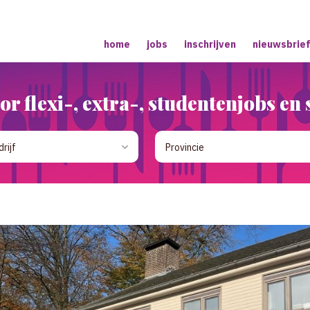
home
jobs
inschrijven
nieuwsbrie
or flexi-, extra-, studentenjobs e