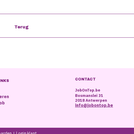
CONTACT
INKS
JobOnTop.be
Bosmanslei 31
reren
2018 Antwerpen
job
info@jobontop.be
aarden
Login klant
|