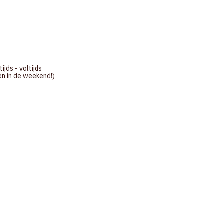
ijds - voltijds
en in de weekend!)