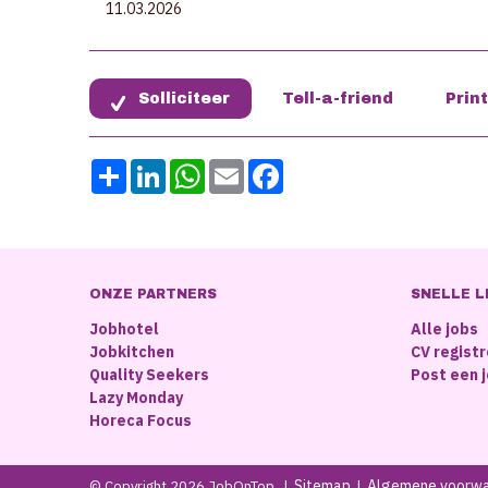
11.03.2026
Share
LinkedIn
WhatsApp
Email
Facebook
ONZE PARTNERS
SNELLE L
Jobhotel
Alle jobs
Jobkitchen
CV regist
Quality Seekers
Post een 
Lazy Monday
Horeca Focus
Sitemap
Algemene voorw
© Copyright 2026 JobOnTop
|
|