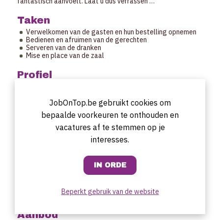
fantastisch aanvoelt. Laat u dus verrassen …
Taken
Verwelkomen van de gasten en hun bestelling opnemen
Bedienen en afruimen van de gerechten
Serveren van de dranken
Mise en place van de zaal
Profiel
Je hebt ervaring in de sector;
Je kan zelfstandig werken en hebt weinig aansturing
JobOnTop.be gebruikt cookies om
nodig;
Je bent stipt en we kunnen op je rekenen;
bepaalde voorkeuren te onthouden en
Je hebt een net voorkomen
Doorgroei mogelijkheid tot verantwoordelijke met
vacatures af te stemmen op je
weekend dag vrij ( enkel verantwoordelijke)
interesses.
Uurrooster
Variabel
Startdatum
Beperkt gebruik van de website
Onmiddellijk
Aanbod