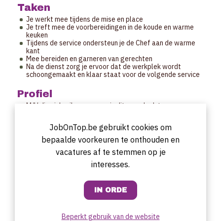
Taken
Je werkt mee tijdens de mise en place
Je treft mee de voorbereidingen in de koude en warme
keuken
Tijdens de service ondersteun je de Chef aan de warme
kant
Mee bereiden en garneren van gerechten
Na de dienst zorg je ervoor dat de werkplek wordt
schoongemaakt en klaar staat voor de volgende service
Profiel
M/V die zich wil engageren in dit superleuk team
Ervaring in een gelijkaardige functie is noodzakelijk
Kennis van de warme keuken
JobOnTop.be gebruikt cookies om
Teamplayer
Flexibel ingesteld
bepaalde voorkeuren te onthouden en
vacatures af te stemmen op je
Uurrooster
interesses.
Aantal uren en exact uurrooster is te bespreken
Voltijds of deeltijds
Startdatum
Zo snel mogelijk.
Beperkt gebruik van de website