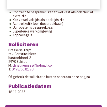
Aanbod
Contract te bespreken, kan zowel vast als ook flexi of
extra zijn
Kan zowel voltijds als deeltijds zijn
Aantrekkelijk loon (bespreekbaar)
Uurrooster is bespreekbaar
Superleuke werkomgeving
Topcollega's
Solliciteren
Brasserie Thijm
tav. Christine Mees
Kasteeldreef 2
2970 Schilde
M:
christinemees@hotmail.com
T:
0478/55.81.70
Of gebruik de sollicitatie button onderaan deze pagina
Publicatiedatum
18.11.2025