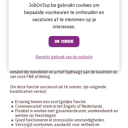
Controle van de kwaliteit van de geleverde
JobOnTop.be gebruikt cookies om
voedingsmiddelen.
bepaalde voorkeuren te onthouden en
Verzorgen en bereiden van alle gerechten voor het
ontbijt.
vacatures af te stemmen op je
Voorbereiden van koffiebreaks, lunches voor
interesses.
meetings/events en mise en place.
Naleven van de veiligheid en HACCP in de keuken.
Durven bijsturen en vernieuwen om zo te streven naar de
perfecte service voor de gasten.
Omgaan met klachten en feedback van gasten en dit
gebruiken om de service te verbeteren.
Beperkt gebruik van de website
Wat verwachten we van jou?
Wij zoeken een flexi werker die niet enkel uitvoert, maar
iemand die meedenkt en actief bijdraagt aan de kwaliteit en
van onze F&B afdeling.
Om deze functie succesvol uit te voeren, zijn volgende
kwalificaties vereist:
Ervaring binnen een soortgelijke functie.
Communicatief sterk in het Engels of Nederlands.
Flexibel in werken met gevarieerde uren, weekendwerk en
werken op feestdagen.
Goed functioneren in stressvolle omstandigheden.
Verzorgd voorkomen, aandacht voor netheid en