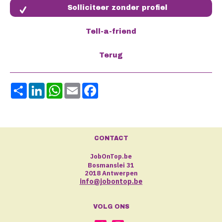
Solliciteer zonder profiel
Share
LinkedIn
WhatsApp
Email
Facebook
CONTACT
JobOnTop.be
Bosmanslei 31
2018 Antwerpen
info@jobontop.be
VOLG ONS