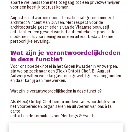
aparte wellnesszone met toegang tot een privézwemvijver
voor een heerlijk tot rust komen.
August is ontworpen door internationaal gerenommeerd
architect Vincent Van Duysen. Met respect voor de
architecturale geschiedenis van de Vlaamse bouwstijl
ontstaat er een gevoel van het authentieke erfgoed, alle
moderne nutsvoorzieningen en een uiterst bedachtzame
persoonlijke ervaring.
Wat zijn je verantwoordelijkheden
in deze functie?
Voor ons boetiek hotel in het Groen Kwartier in Antwerpen,
zijn we op zoek naar een (Flexi) Ontbijt Chef. Bij August
Antwerp willen we elke gast een geweldige ervaring bieden
en daar kan jij aan meewerken.
Wat zijn je verantwoordelijkheden in deze functie?
Als (Flexi) Ontbijt Chef bent u medeverantwoordelijk voor
het voorbereiden, organiseren en uitvoeren van ons à la
carte
ontbijt en de formules voor Meetings & Events.
De volledige mise en place van ons à la carte ontbijt en
formules voor Meeting & Events.