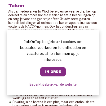
Taken
Als barmedewerker bij Wolf bereid en serveer je dranken op
een nette en professionele manier, neem je bestellingen op
en zorg je voor een gastvrije sfeer. Je adviseert gasten,
handelt betalingen af en houdt de bar en apparatuur schoon
volgens de HACCP-normen. Ook het ondersteunen van
verschillende soorten evenementen maakt deel uit van jouw
takenpakket.
JobOnTop.be gebruikt cookies om
Profiel
bepaalde voorkeuren te onthouden en
De ideale barmedewerker bij Wolf is gastvrij,
representatief en stressbestendig.
vacatures af te stemmen op je
Je hebt een open en vriendelijke houding en weet gasten
interesses.
op een natuurlijke manier op hun gemak te stellen.
Je werkt nauwkeurig, houdt van een schone en
georganiseerde werkomgeving en volgt hygiëne- en
veiligheidsrichtlijnen (zoals HACCP) zonder problemen op.
Daarnaast ben je flexibel inzetbaar, vind je het leuk om
tijdens diverse evenementen te werken en kun je goed
schakelen tussen verschillende taken, ook wanneer het
Beperkt gebruik van de website
druk is.
Je bent communicatief sterk, kunt goed samenwerken
met collega’s en hebt een proactieve instelling: je ziet
werk liggen en neemt initiatief.
Ervaring in de horeca is een plus, maar een enthousiaste,
leergierige houding is minstens zo belangrijk.