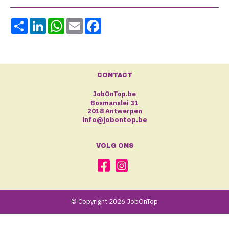
Share
LinkedIn
WhatsApp
Email
Facebook
CONTACT
JobOnTop.be
Bosmanslei 31
2018 Antwerpen
info@jobontop.be
VOLG ONS
© Copyright 2026 JobOnTop