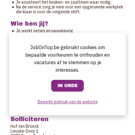
Je assisteert het keuken- en zaalteam waar nodig.
Na de service zorg je mee voor een opgeruimde werkplek
die klaar is voor de volgende shift.
Wie ben jij?
Je werkt netjes en nauwkeurig
Je bent enthousiast en gemotiveerd.
Je hebt een hands-on mentaliteit en oog voor detail.
Je bent flexibel en helpt graag waar nodig.
JobOnTop.be gebruikt cookies om
bepaalde voorkeuren te onthouden en
Uurrooster
vacatures af te stemmen op je
Enkel tijdens de avondservice van 18u30 - 00u00 (of sluiting)
interesses.
Wat bieden wij?
Werken in een nieuw en ambitieus team onder leiding van
een jonge en gepassioneerde chef.
5 dagen werkweek – sluitingsdagen: dinsdag en
woensdag
Beperkt gebruik van de website
Een marktconform salaris en goede arbeidsvoorwaarden.
Startdatum wordt in overleg bepaald.
Solliciteren
Hof ten Broeck
Liezele-Dorp 1