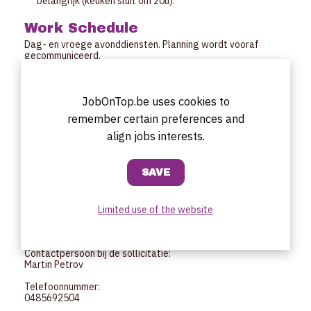
belangrijk (keuken sluit om 20u).
Work Schedule
Dag- en vroege avonddiensten. Planning wordt vooraf
gecommuniceerd.
Start date
10.01.2026
JobOnTop.be uses cookies to
remember certain preferences and
Offer
align jobs interests.
Wij bieden flexi-opdrachten in een nieuw en professioneel
horecaconcept met duidelijke structuur en verwachtingen,
vaste en vooraf geplande shifts, voornamelijk dag- en
vroege avonddiensten en een correcte flexi-vergoeding.
Solliciteren
Limited use of the website
Adres van de werkplek:
Lijnwaadmarkt 5–7 2000 Antwerpen
Contactpersoon bij de sollicitatie:
Martin Petrov
Telefoonnummer:
0485692504