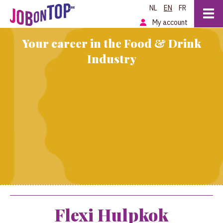
NL
EN
FR
My account
Your career in the Food & Drink
Industry
Flexi Hulpkok