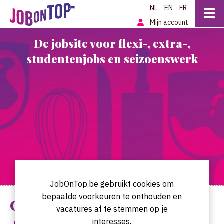
NL
EN
FR
Mijn account
De jobsite voor flexi-, extra-,
studentenjobs en seizoenswerk
JobOnTop.be gebruikt cookies om
bepaalde voorkeuren te onthouden en
Contact
vacatures af te stemmen op je
interesses.