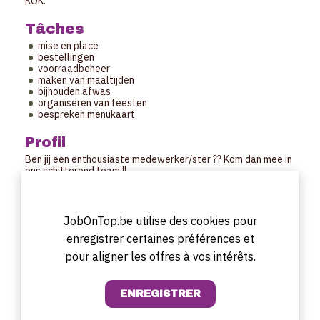
KOK.
Tâches
mise en place
bestellingen
voorraadbeheer
maken van maaltijden
bijhouden afwas
organiseren van feesten
bespreken menukaart
Profil
Ben jij een enthousiaste medewerker/ster ?? Kom dan mee in
ons schitterend team !!
We zijn een jong en dynamische ploeg, leuke werkplek, geen
nachturen, geen vroege ochtend uren!
Wel stressbestendig zijn daar we een terras van 90
plaatsen hebben en het bij zonnig weer bijzonder druk kan
JobOnTop.be utilise des cookies pour
zijn.
enregistrer certaines préférences et
Horaires de travail
pour aligner les offres à vos intérêts.
In overleg te bepalen
Date de début
Zo snel mogelijk.