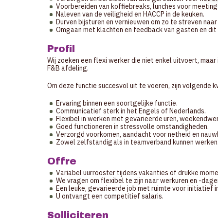
Voorbereiden van koffiebreaks, lunches voor meeting
Naleven van de veiligheid en HACCP in de keuken.
Durven bijsturen en vernieuwen om zo te streven naar
Omgaan met klachten en feedback van gasten en dit 
Profil
Wij zoeken een flexi werker die niet enkel uitvoert, maa
F&B afdeling.
Om deze functie succesvol uit te voeren, zijn volgende kw
Ervaring binnen een soortgelijke functie.
Communicatief sterk in het Engels of Nederlands.
Flexibel in werken met gevarieerde uren, weekendwe
Goed functioneren in stressvolle omstandigheden.
Verzorgd voorkomen, aandacht voor netheid en nauwk
Zowel zelfstandig als in teamverband kunnen werken
Offre
Variabel uurrooster tijdens vakanties of drukke momen
We vragen om flexibel te zijn naar werkuren en -dagen
Een leuke, gevarieerde job met ruimte voor initiatief 
U ontvangt een competitief salaris.
Solliciteren