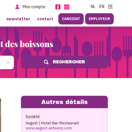
NL
EN
FR
Mon compte
newsletter
contact
CANDIDAT
EMPLOYEUR
et des boissons
RECHERCHER
Autres détails
Société
August | Hotel-Bar-Restaurant
www.august-antwerp.com