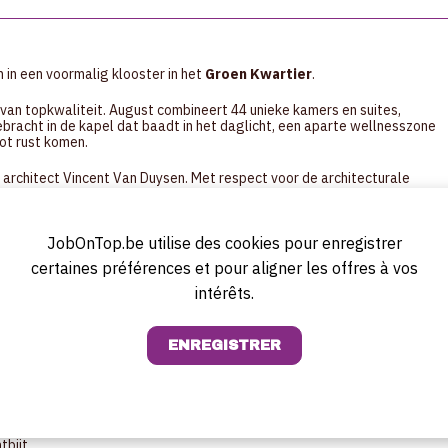
 in een voormalig klooster in het
Groen Kwartier
.
an topkwaliteit. August combineert 44 unieke kamers en suites,
ebracht in de kapel dat baadt in het daglicht, een aparte wellnesszone
ot rust komen.
architect Vincent Van Duysen. Met respect voor de architecturale
gevoel van het authentieke erfgoed, alle moderne nutsvoorzieningen
JobOnTop.be utilise des cookies pour enregistrer
certaines préférences et pour aligner les offres à vos
, zijn we op zoek naar een (Flexi) Ontbijt Chef. Bij August
den en daar kan jij aan meewerken.
intérêts.
r het voorbereiden, organiseren en uitvoeren van ons à la carte
 en formules voor Meeting & Events.
middelen.
bijt.