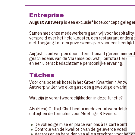
Entreprise
August Antwerp
is een exclusief hotelconcept gelegen
Samen met onze medewerkers gaan wij voor hospitality v
verspreid over het hele klooster, een restaurant onderg
met toegang tot een privézwemvijver voor een heerlijk t
August is ontworpen door internationaal gerenommeerd 
geschiedenis van de Vlaamse bouwstijl ontstaat er een 
en een uiterst bedachtzame persoonlijke ervaring.
Tâches
Voor ons boetiek hotel in het Groen Kwartier in Antwerpen
Antwerp willen we elke gast een geweldige ervaring bie
Wat zijn je verantwoordelijkheden in deze functie?
Als (Flexi) Ontbijt Chef bent u medeverantwoordelijk voo
ontbijt en de formules voor Meetings & Events.
De volledige mise en place van ons à la carte ontbijt
Controle van de kwaliteit van de geleverde voedings
Verzorgen en bereiden van alle gerechten voor het ont