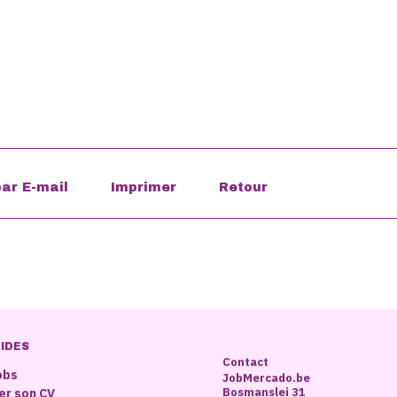
PIDES
Contact
obs
JobMercado.be
Bosmanslei 31
er son CV