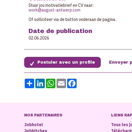
Stuur jou motivatiebrief en CV naar:
work@august-antwerp.com
Of solliciteer via de button onderaan de pagina.
Date de publication
02.06.2026
Share
LinkedIn
WhatsApp
Email
Facebook
NOS PARTENAIRES
LIENS RA
Jobhotel
Tous les j
Jobkitchen
Télécharg